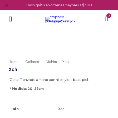
✕
Envío grátis en ordenes mayores a $600
0
Home
-
Collares
-
Nichim
-
Xch
Xch
Collar Trenzado a mano con hilo nylon, base piel.
*Medida: 20-25cm
Talla
Xch