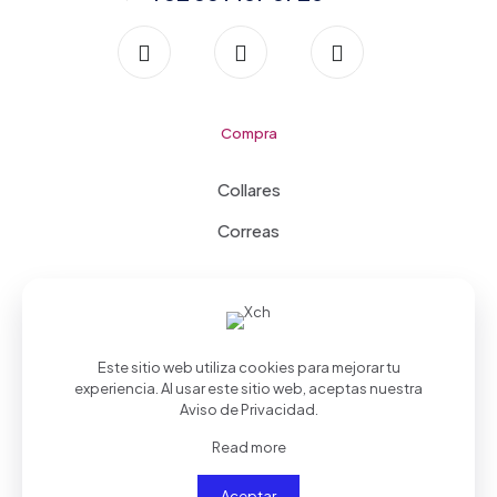
Compra
Collares
Correas
Este sitio web utiliza cookies para mejorar tu
experiencia. Al usar este sitio web, aceptas nuestra
Aviso de Privacidad
.
©2026 CollarPet desarrollado por
Fusión Mx
| Todos los
derechos reservados
Read more
Aceptar