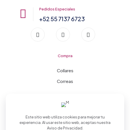
Pedidos Especiales
+52 55 7137 6723
Compra
Collares
Correas
Este sitio web utiliza cookies para mejorar tu
experiencia. Al usar este sitio web, aceptas nuestra
Aviso de Privacidad
.
©2026 CollarPet desarrollado por
Fusión Mx
| Todos los