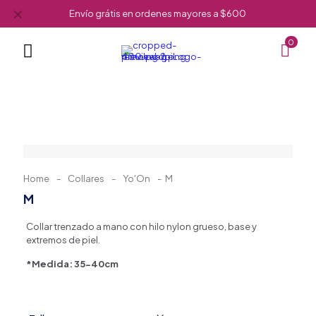
✕
Envío grátis en ordenes mayores a $600
0
Home
-
Collares
-
Yo'On
-
M
M
Collar trenzado a mano con hilo nylon grueso, base y
extremos de piel.
*Medida: 35-40cm