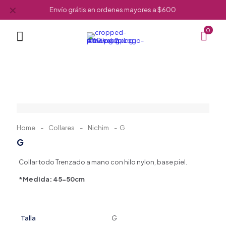
✕
Envío grátis en ordenes mayores a $600
0
Home
-
Collares
-
Nichim
-
G
G
Collar todo Trenzado a mano con hilo nylon, base piel.
*Medida: 45-50cm
Talla
G