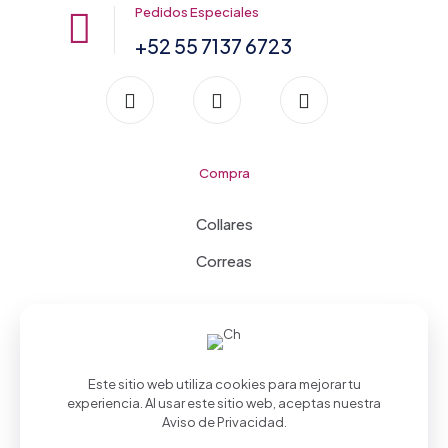
Pedidos Especiales
+52 55 7137 6723
Compra
Collares
Correas
Este sitio web utiliza cookies para mejorar tu
experiencia. Al usar este sitio web, aceptas nuestra
Aviso de Privacidad
.
©2026 CollarPet desarrollado por
Fusión Mx
| Todos los
derechos reservados