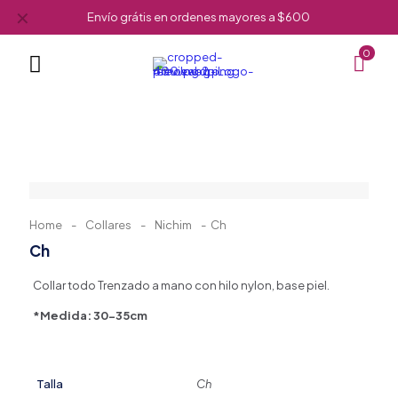
✕
Envío grátis en ordenes mayores a $600
0
Home
-
Collares
-
Nichim
-
Ch
Ch
Collar todo Trenzado a mano con hilo nylon, base piel.
*Medida: 30-35cm
Talla
Ch