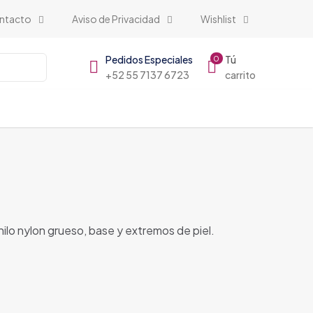
ntacto
Aviso de Privacidad
Wishlist
Pedidos Especiales
Tú
0
+52 55 7137 6723
carrito
ilo nylon grueso, base y extremos de piel.