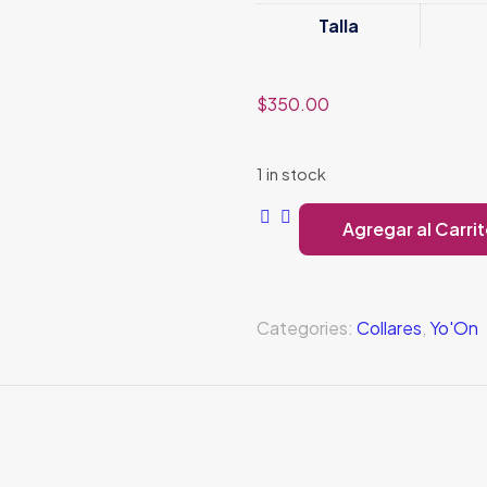
Talla
$
350.00
1 in stock
Agregar al Carri
Ch
quantity
Categories:
Collares
,
Yo'On