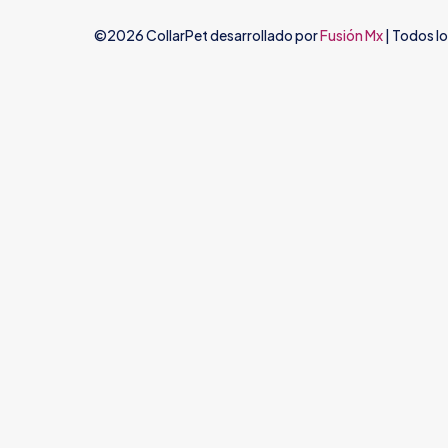
©2026 CollarPet desarrollado por
Fusión Mx
| Todos l
✕
Login
Username or email
*
Remember me
Login
Lost your password?